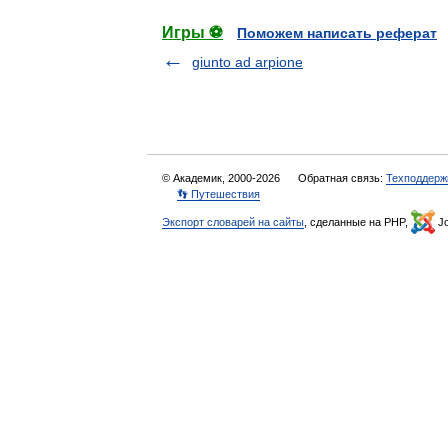
Игры ⚽
Поможем написать реферат
giunto ad arpione
© Академик, 2000-2026
Обратная связь:
Техподдерж
👣 Путешествия
Экспорт словарей на сайты
, сделанные на PHP,
Jo