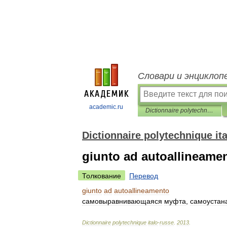
Словари и энциклоп
academic.ru
Dictionnaire polytechnique italo-russe
Dictionnaire polytechnique it
giunto ad autoallineame
Толкование
Перевод
giunto
ad
autoallineamento
самовыравнивающаяся
муфта
,
самоустан
Dictionnaire
polytechnique
italo
-
russe
.
2013
.