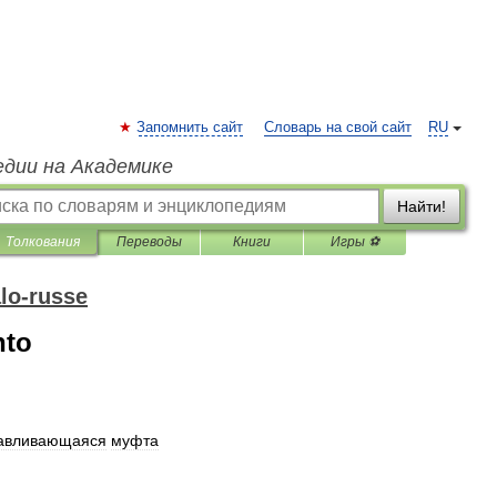
Запомнить сайт
Словарь на свой сайт
RU
едии на Академике
Найти!
Толкования
Переводы
Книги
Игры ⚽
alo-russe
nto
авливающаяся
муфта