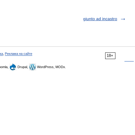
giunto ad incastro
ка
,
Реклама на сайте
18+
omla,
Drupal,
WordPress, MODx.